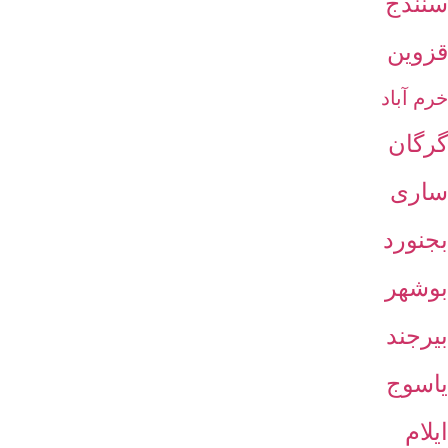
سنندج
قزوین
خرم آباد
گرگان
ساری
بجنورد
بوشهر
بیرجند
یاسوج
ایلام