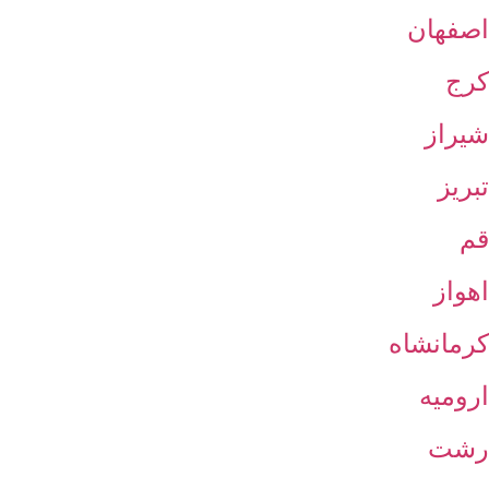
اصفهان
کرج
شیراز
تبریز
قم
اهواز
کرمانشاه
ارومیه
رشت