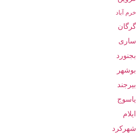
خرم آباد
گرگان
ساری
بجنورد
بوشهر
بیرجند
یاسوج
ایلام
شهرکرد