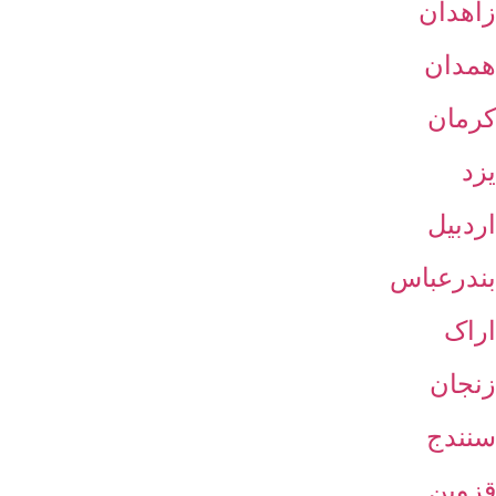
زاهدان
همدان
کرمان
یزد
اردبیل
بندرعباس
اراک
زنجان
سنندج
قزوین