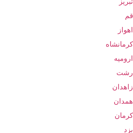
تبریز
قم
اهواز
کرمانشاه
ارومیه
رشت
زاهدان
همدان
کرمان
یزد