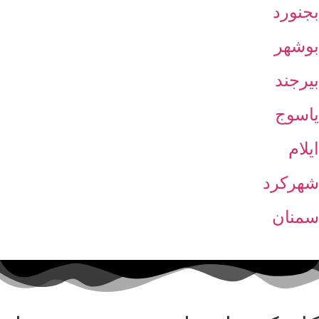
بجنورد
بوشهر
بیرجند
یاسوج
ایلام
شهرکرد
سمنان