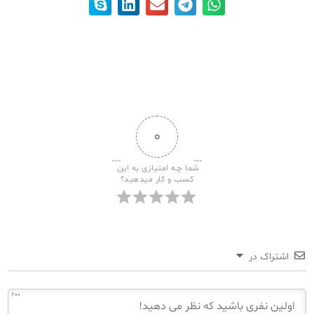
۰
شما چـه امتیازی به این 
کسب و کار میدهید؟
اشتراک در
200