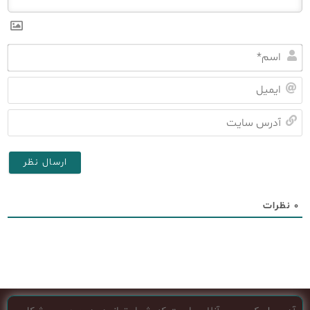
اس
ای
آد
سا
۰
نظرات