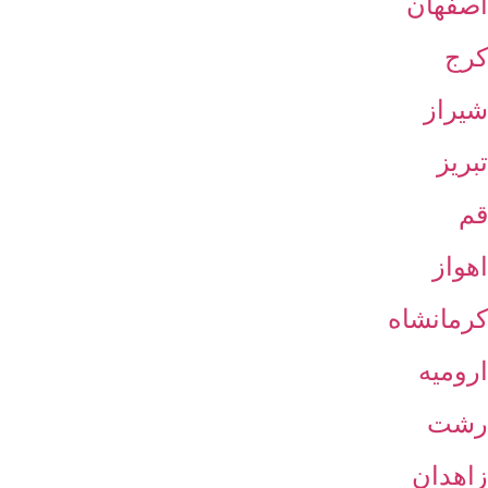
اصفهان
کرج
شیراز
تبریز
قم
اهواز
کرمانشاه
ارومیه
رشت
زاهدان