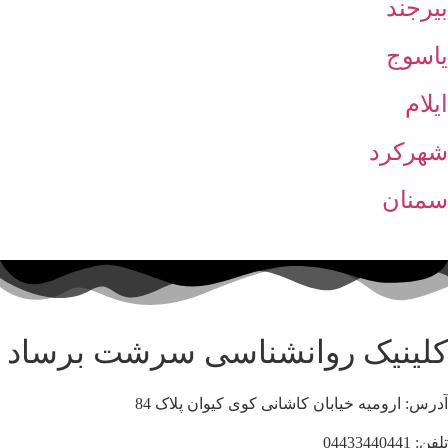
بیرجند
یاسوج
ایلام
شهرکرد
سمنان
کلینیک روانشناسی سرشت برساد
آدرس: ارومیه خیابان کاشانی کوی کیوان پلاک 84
تلفن: 04433440441