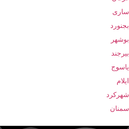
ساری
بجنورد
بوشهر
بیرجند
یاسوج
ایلام
شهرکرد
سمنان