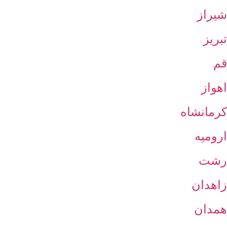
شیراز
تبریز
قم
اهواز
کرمانشاه
ارومیه
رشت
زاهدان
همدان