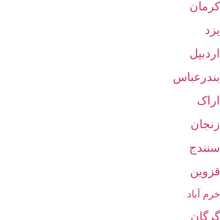
کرمان
یزد
اردبیل
بندرعباس
اراک
زنجان
سنندج
قزوین
خرم آباد
گرگان